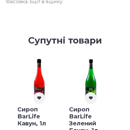
Фасовка: 6шт в ящику
Супутні товари
Сироп
Сироп
BarLife
BarLife
Кавун, 1л
Зелений