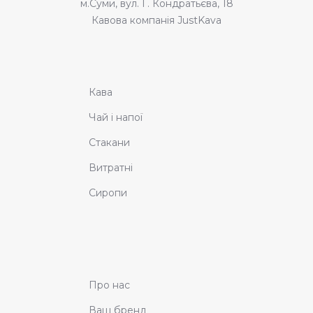
м.Суми, вул. Г. Кондратьєва, 18
Кавова компанія JustKava
Кава
Чай і напої
Стакани
Витратні
Сиропи
Про нас
Ваш бренд