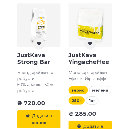
JustKava
JustKava
Strong Bar
Yingacheffee
Бленд арабіки та
Моносорт арабіки
робусти
Ефіопія Йіргачіффе
50% арабіка, 50%
зерно
мелена
робуста
250г
1кг
₴
720.00
₴
285.00
Додати в
кошик
Додати в