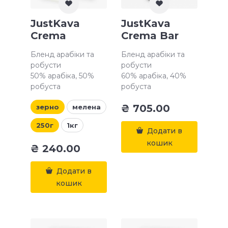
JustKava
JustKava
Crema
Crema Bar
Бленд арабіки та
Бленд арабіки та
робусти
робусти
50% арабіка, 50%
60% арабіка, 40%
робуста
робуста
₴
705.00
зерно
мелена
250г
1кг
Додати в
кошик
₴
240.00
Додати в
кошик