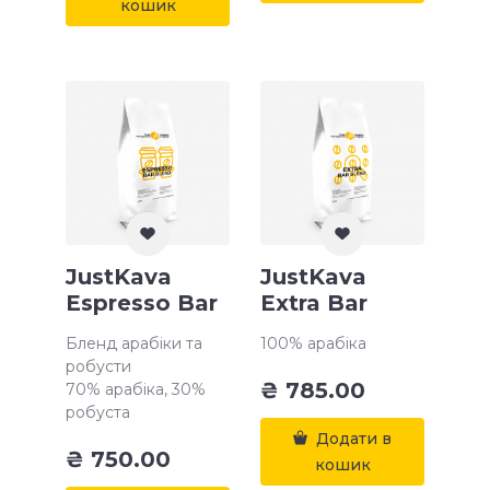
кошик
JustKava
JustKava
Espresso Bar
Extra Bar
Бленд арабіки та
100% арабіка
робусти
₴
785.00
70% арабіка, 30%
робуста
Додати в
₴
750.00
кошик