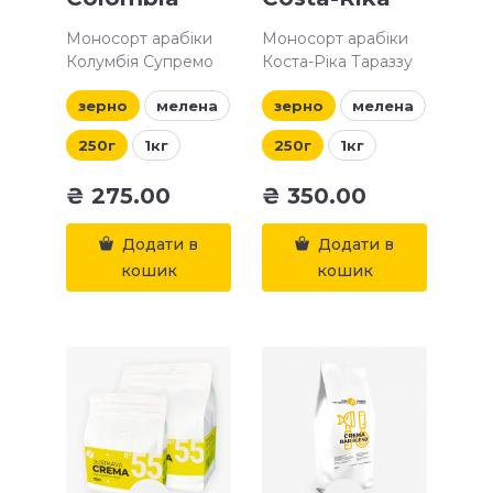
Моносорт арабіки
Моносорт арабіки
Колумбія Супремо
Коста-Ріка Тараззу
зерно
мелена
зерно
мелена
250г
1кг
250г
1кг
₴
275.00
₴
350.00
Додати в
Додати в
кошик
кошик