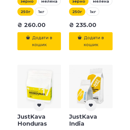
зерно
мелена
зерно
мелена
250г
1кг
250г
1кг
₴
260.00
₴
235.00
Додати в
Додати в
кошик
кошик
JustKava
JustKava
Honduras
India