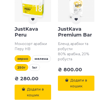
JustKava
JustKava
Peru
Premium Bar
Моносорт арабіки
Бленд арабіки та
Перу HB
робусти
80% арабіка, 20%
зерно
мелена
робуста
250г
1кг
₴
800.00
₴
280.00
Додати в
кошик
Додати в
кошик