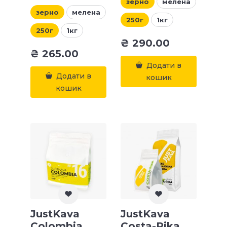
зерно
мелена
зерно
мелена
250г
1кг
250г
1кг
₴
290.00
₴
265.00
Додати в
Додати в
кошик
кошик
JustKava
JustKava
Colombia
Costa-Rika