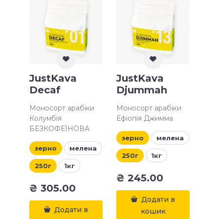
JustKava
JustKava
Decaf
Djummah
Моносорт арабіки
Моносорт арабіки
Колумбія
Ефіопія Джимма
БЕЗКОФЕЇНОВА
зерно
мелена
зерно
мелена
250г
1кг
250г
1кг
₴
245.00
₴
305.00
Додати в
Додати в
кошик