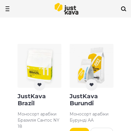
JustKava
JustKava
Brazil
Burundi
Моносорт арабіки
Моносорт арабіки
Бразилія Сантос NY
Бурунді АА
18