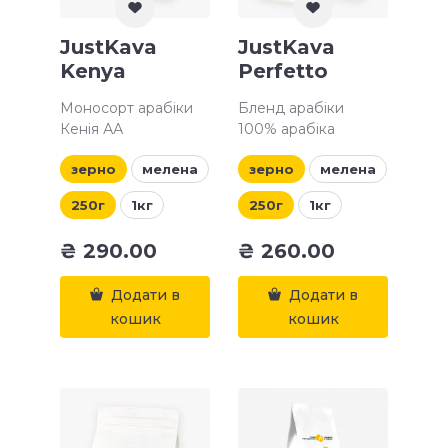
JustKava
JustKava
Kenya
Perfetto
Моносорт арабіки
Бленд арабіки
Кенія АА
100% арабіка
зерно
мелена
зерно
мелена
250г
1кг
250г
1кг
₴
290.00
₴
260.00
Додати в
Додати в
кошик
кошик