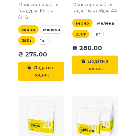
Моносорт арабіки
Моносорт арабіки
Гондурас Копан
Індія Плантейшн АА
SHG
зерно
мелена
зерно
мелена
250г
1кг
250г
1кг
₴
280.00
₴
275.00
Додати в
Додати в
кошик
кошик