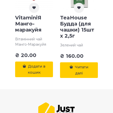
VitaminiЯ
TeaHouse
Манго-
Будда (для
маракуйя
чашки) 15шт
х 2,5г
Вітамінний чай
Манго-Маракуйя
Зелений чай
₴
20.00
₴
160.00
Додати в
Читати
кошик
далі