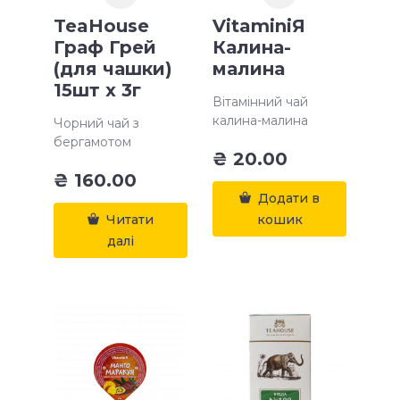
TeaHouse
VitaminiЯ
Граф Грей
Калина-
(для чашки)
малина
15шт х 3г
Вітамінний чай
калина-малина
Чорний чай з
бергамотом
₴
20.00
₴
160.00
Додати в
Читати
кошик
далі