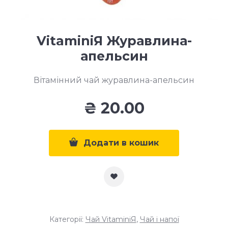
VitaminiЯ Журавлина-
апельсин
Вітамінний чай журавлина-апельсин
₴
20.00
Додати в кошик
Категорії:
Чай VitaminiЯ
,
Чай і напої