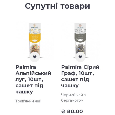
Супутні товари
Palmira
Palmira Сірий
Альпійський
Граф, 10шт,
луг, 10шт,
сашет під
сашет під
чашку
чашку
Чорний чай з
бергамотом
Трав’яний чай
₴
80.00