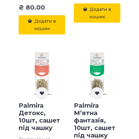
₴
80.00
Додати в
кошик
Додати в
кошик
Palmira
Palmira
Детокс,
М’ятна
10шт, сашет
фантазія,
під чашку
10шт, сашет
під чашку