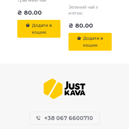
Трав’яний чай
Зелений чай з
₴
80.00
м’ятою
₴
80.00
Додати в
кошик
Додати в
кошик
+38 067 6600710