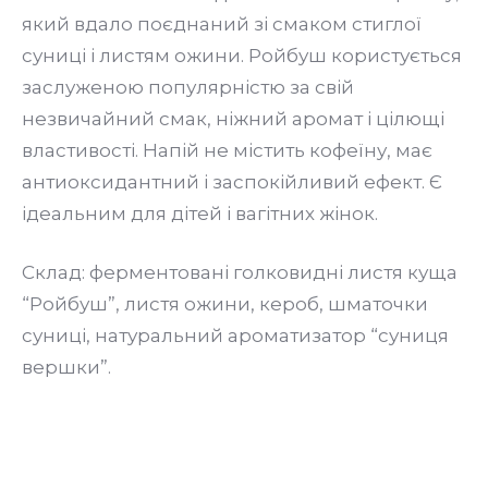
який вдало поєднаний зі смаком стиглої
суниці і листям ожини. Ройбуш користується
заслуженою популярністю за свій
незвичайний смак, ніжний аромат і цілющі
властивості. Напій не містить кофеїну, має
антиоксидантний і заспокійливий ефект. Є
ідеальним для дітей і вагітних жінок.
Склад: ферментовані голковидні листя куща
“Ройбуш”, листя ожини, кероб, шматочки
суниці, натуральний ароматизатор “суниця
вершки”.