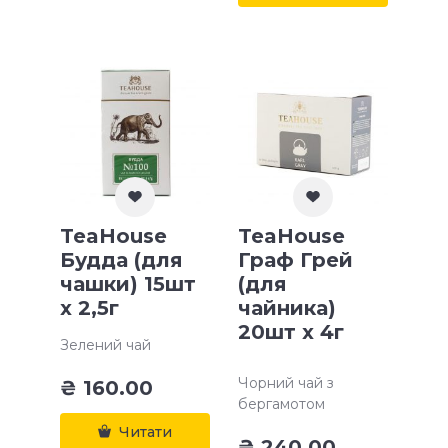
TeaHouse
TeaHouse
Будда (для
Граф Грей
чашки) 15шт
(для
х 2,5г
чайника)
20шт х 4г
Зелений чай
Чорний чай з
₴
160.00
бергамотом
Читати
₴
240.00