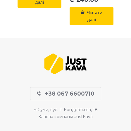
далі
Читати
далі
+38 067 6600710
м.Суми, вул. Г. Кондратьєва, 18
Кавова компанія JustKava