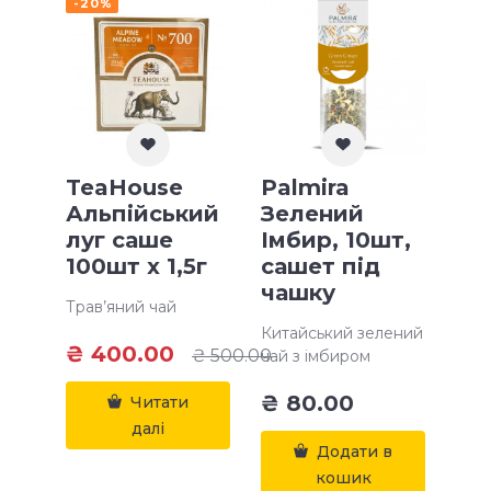
-20%
TeaHouse
Palmira
Альпійський
Зелений
луг саше
Імбир, 10шт,
100шт х 1,5г
сашет під
чашку
Трав’яний чай
Китайський зелений
₴
400.00
₴
500.00
чай з імбиром
₴
80.00
Читати
далі
Додати в
кошик