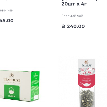
20шт х 4г
ний чай
Зелений чай
45.00
₴
240.00