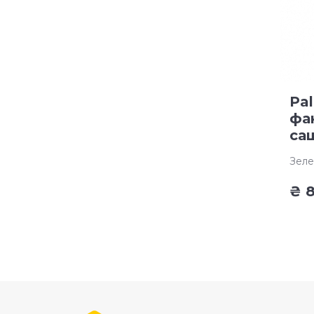
Pal
фан
са
Зеле
₴
8