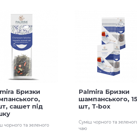
lmira Бризки
Palmira Бризки
мпанського,
шампанського, 1
т, сашет під
шт, T-box
шку
Суміш чорного та зеленог
ш чорного та зеленого
чаю