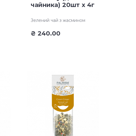
чайника) 20шт х 4г
Зелений чай з жасмином
₴
240.00