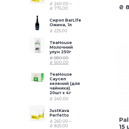
₴
240.00
–
₴
8
₴
775.00
Сироп BarLife
Ожина, 1л
₴
225.00
TeaHouse
Молочний
улун 250г
₴
580.00
₴
500.00
TeaHouse
Саусеп
зелений (для
чайника)
20шт х 4г
₴
240.00
JustKava
Perfetto
Pal
₴
260.00
–
₴
825.00
15 