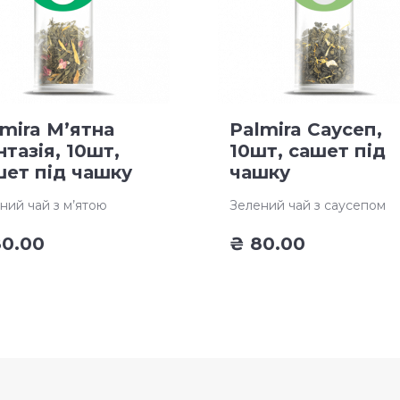
mira М’ятна
Palmira Саусеп,
тазія, 10шт,
10шт, сашет під
шет під чашку
чашку
ний чай з м’ятою
Зелений чай з саусепом
0.00
₴
80.00