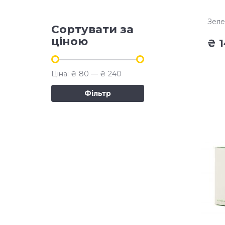
Зеле
Сортувати за
ціною
₴
1
Ціна:
₴ 80
—
₴ 240
Фільтр