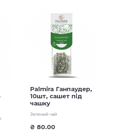
Palmira Ганпаудер,
5
10шт, сашет під
чашку
Зелений чай
о
₴
80.00