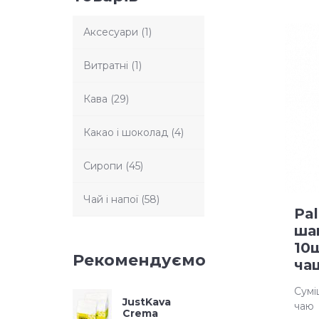
Аксесуари
(1)
Витратні
(1)
Кава
(29)
Какао і шоколад
(4)
Сиропи
(45)
Чай і напої
(58)
Pa
ша
10ш
Рекомендуємо
ча
Сумі
JustKava
чаю
Crema