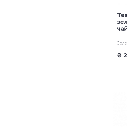
Te
зе
чай
Зеле
₴
2