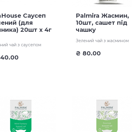
aHouse Саусеп
Palmira Жасмин,
лений (для
10шт, сашет під
ника) 20шт х 4г
чашку
Зелений чай з жасмином
ний чай з саусепом
₴
80.00
40.00