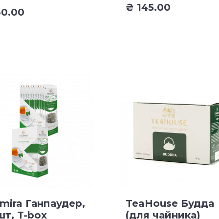
₴
145.00
0.00
mira Ганпаудер,
TeaHouse Будда
шт, T-box
(для чайника)