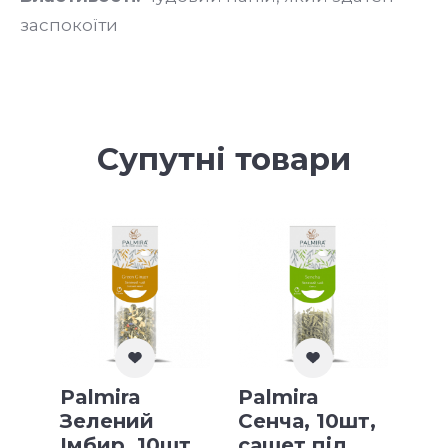
заспокоїти
Супутні товари
Palmira
Palmira
Зелений
Сенча, 10шт,
Імбир, 10шт,
сашет під