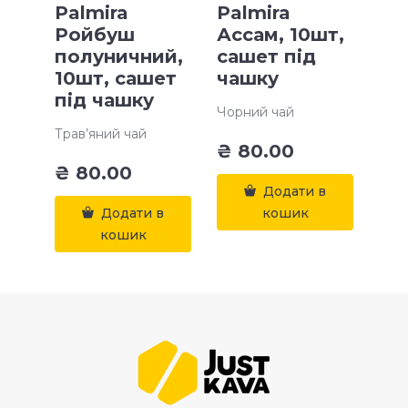
Palmira
Palmira
Ройбуш
Ассам, 10шт,
полуничний,
сашет під
10шт, сашет
чашку
під чашку
Чорний чай
Трав’яний чай
₴
80.00
₴
80.00
Додати в
Додати в
кошик
кошик