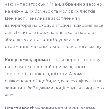
чаю. Імператорський чай, зібраний з верхніх,
найніжніших бруньок та молодих листків.
Цей настій викликав захоплення у
імператорів на Сході, а згодом підкорив весь
світ. З чайного врожаю для цього настою
збирають лише чайні бруньки для
отримання максимально насиченого смаку.
Колір, смак, аромат:
Після першого ковтку
ви відчуєте солодкий присмак, трохи
терпкості та шоколадні ноти. Аромат
свіжоспеченої здоби, меду та сухофруктів не
залишить байдужими поціновувачів чорного
чаю.
Властивості:
Чудовий напій, який здатен