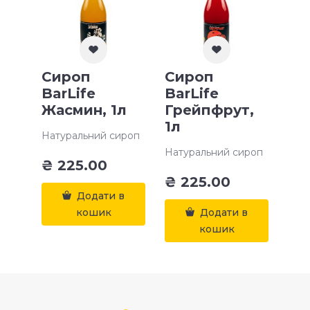
Сироп
Сироп
BarLife
BarLife
Жасмин, 1л
Грейпфрут,
1л
Натуральний сироп
Натуральний сироп
₴
225.00
₴
225.00
Додати в
кошик
Додати в
кошик